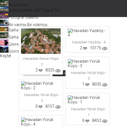
Ana Sayfa
Gökyüzünden 360° Sanal Tur
Fotoğraf Galerisi
Bir varmış Bir yokmuş
Safranbolu Videoları
Safranbolu Köyleri
Havadan Yazıköy - 4
Çevremizdeki Güzellikler
2
10175
Görmeden Gitmeyin!
Keşfet
Havadan Konarı Köyü -
2
2
8325
Safranbolu Köyleri
Havadan Yörük Köyü -
Tarihe Göre Sırala
Puana Göre Sırala
Görüntüleme
3
1
8035
Havadan Yörük Köyü -
2
0
8157
Havadan Yörük Köyü -
1
0
8452