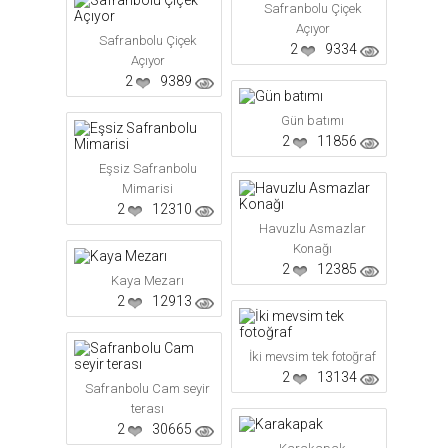
Safranbolu Çiçek
Açıyor
Safranbolu Çiçek
2
9334
Açıyor
2
9389
Gün batımı
2
11856
Eşsiz Safranbolu
Mimarisi
2
12310
Havuzlu Asmazlar
Konağı
2
12385
Kaya Mezarı
2
12913
İki mevsim tek fotoğraf
2
13134
Safranbolu Cam seyir
terası
2
30665