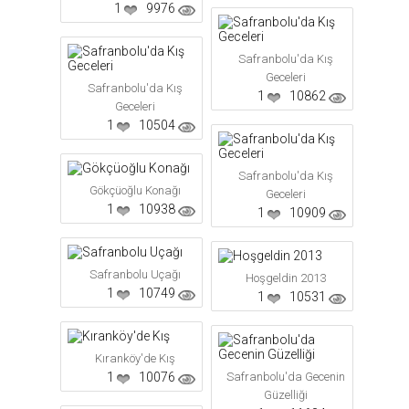
1
9976
Safranbolu'da Kış
Geceleri
Safranbolu'da Kış
1
10862
Geceleri
1
10504
Safranbolu'da Kış
Gökçüoğlu Konağı
Geceleri
1
10938
1
10909
Safranbolu Uçağı
Hoşgeldin 2013
1
10749
1
10531
Kıranköy'de Kış
1
10076
Safranbolu'da Gecenin
Güzelliği