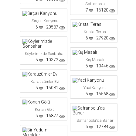
Safranbolu
7
16120
Sırçalı Kanyonu
6
20587
Kristal Teras
6
27920
Köylerimizde Sonbahar
5
10372
Kış Masalı
5
10446
Karaüzümler Evi
5
15081
Yaci Kanyonu
5
15568
Konarı Gölü
5
16827
Safranbolu'da Bahar
5
12784