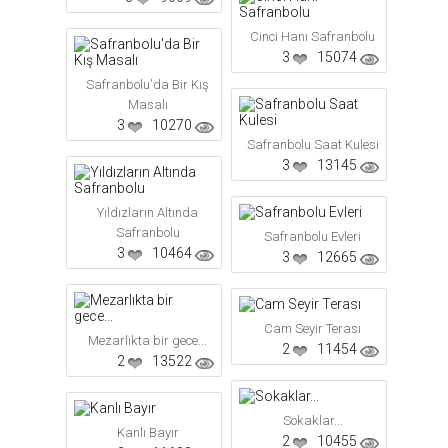
Cinci Hanı Safranbolu
3
15074
Safranbolu'da Bir Kış
Masalı
3
10270
Safranbolu Saat Kulesi
3
13145
Yıldızların Altında
Safranbolu
Safranbolu Evleri
3
10464
3
12665
Cam Seyir Terası
Mezarlıkta bir gece...
2
11454
2
13522
Sokaklar...
Kanlı Bayır
2
10455