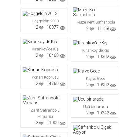
Hoşgeldin 2013
Müze Kent Safranbolu
2
10377
2
11158
Kıranköy'de Kış
Kıranköy'de Kış
2
10469
2
10302
Konarı Köprüsü
Kış ve Gece
2
14769
2
10902
Üçü bir arada
Zarif Safranbolu
2
10242
Mimarisi
2
11009