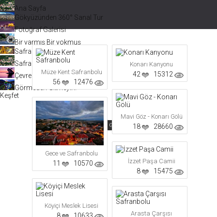
Ana Sayfa
Gökyüzünden 360° Sanal Tur
Fotoğraf Galerisi
Bir varmış Bir yokmuş
Safranbolu Videoları
Safranbolu Köyleri
Konarı Kanyonu
Müze Kent Safranbolu
42
15312
Çevremizdeki Güzellikler
56
12476
Görmeden Gitmeyin!
Keşfet
Mavi Göz - Konarı Gölü
Fotoğraf Galerisi
Tarihe Göre Sırala
Puana Göre Sırala
Görüntüleme
18
28660
Gece ve Safranbolu
İzzet Paşa Camii
11
10570
8
15475
Köyiçi Meslek Lisesi
Arasta Çarşısı
8
10633