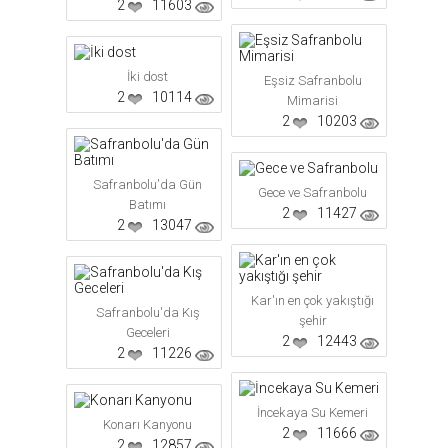
2
11603
İki dost
Eşsiz Safranbolu
2
10114
Mimarisi
2
10203
Safranbolu'da Gün
Gece ve Safranbolu
Batımı
2
11427
2
13047
Kar'ın en çok yakıştığı
Safranbolu'da Kış
şehir
Geceleri
2
12443
2
11226
İncekaya Su Kemeri
Konarı Kanyonu
2
11666
2
12857