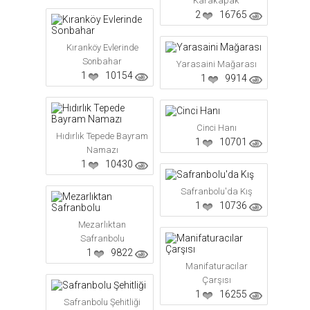
Karakapak
2
16765
Kıranköy Evlerinde
Sonbahar
Yarasaini Mağarası
1
10154
1
9914
Cinci Hanı
Hıdırlık Tepede Bayram
1
10701
Namazı
1
10430
Safranbolu'da Kış
1
10736
Mezarlıktan
Safranbolu
1
9822
Manifaturacılar
Çarşısı
1
16255
Safranbolu Şehitliği