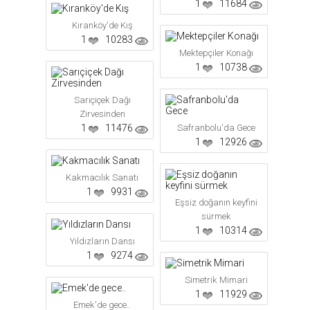
1
11684
Kıranköy'de Kış
1
10283
Mektepçiler Konağı
1
10738
Sarıçiçek Dağı
Zirvesinden
1
11476
Safranbolu'da Gece
1
12926
Kakmacılık Sanatı
1
9931
Eşsiz doğanın keyfini
sürmek
1
10314
Yıldızların Dansı
1
9274
Simetrik Mimari
1
11929
Emek'de gece..