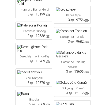
Kapılara Bahar Geldi
3
10199
Kepez tepe
3
9756
Kahveciler Konağı
3
12538
Karapınar Tarlaları
3
9682
Deredeğirmeni'nde Kış
3
10969
Safranbolu'da Kış
Geceleri
3
13606
Yaci Kanyonu
3
12370
Gökçüoğlu Konağı
3
12112
Bacalar
3
9669