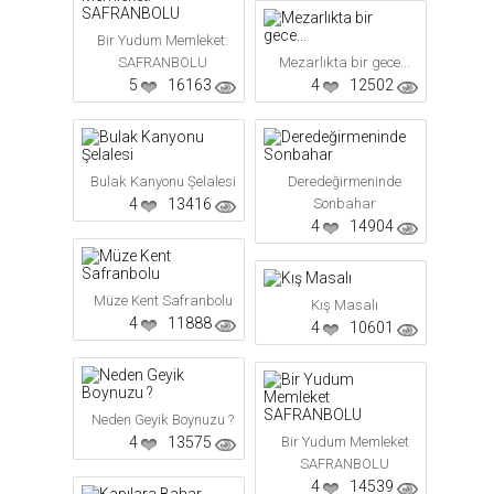
Bir Yudum Memleket:
SAFRANBOLU
Mezarlıkta bir gece...
5
16163
4
12502
Bulak Kanyonu Şelalesi
Deredeğirmeninde
4
13416
Sonbahar
4
14904
Müze Kent Safranbolu
Kış Masalı
4
11888
4
10601
Neden Geyik Boynuzu ?
4
13575
Bir Yudum Memleket
SAFRANBOLU
4
14539