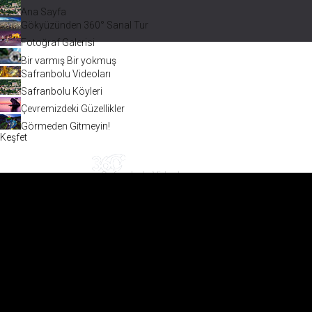
Ana Sayfa
Gökyüzünden 360° Sanal Tur
Fotoğraf Galerisi
Bir varmış Bir yokmuş
Safranbolu Videoları
Safranbolu Köyleri
Çevremizdeki Güzellikler
Görmeden Gitmeyin!
Keşfet
Safranbolu Videoları