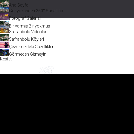
Ana Sayfa
Gökyüzünden 360° Sanal Tur
Fotoğraf Galerisi
Bir varmış Bir yokmuş
Safranbolu Videoları
Safranbolu Köyleri
Çevremizdeki Güzellikler
Görmeden Gitmeyin!
Keşfet
Safranbolu Videoları