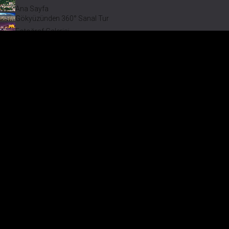
Ana Sayfa
Gökyüzünden 360° Sanal Tur
Fotoğraf Galerisi
Bir varmış Bir yokmuş
Safranbolu Videoları
Safranbolu Köyleri
Çevremizdeki Güzellikler
Görmeden Gitmeyin!
Keşfet
Fotoğraf Galerisi