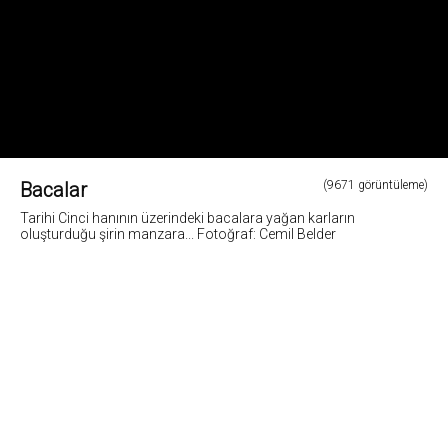
Bacalar
(9671 görüntüleme)
Tarihi Cinci hanının üzerindeki bacalara yağan karların
oluşturduğu şirin manzara... Fotoğraf: Cemil Belder
3
Fotoğrafların tüm hakları ve sorumlulugu fotoğraf sahiplerine aittir. Bu sitedeki tüm görsel
içerikler "paylaş" butonu yardımı ile sosyal medya'da paylaşılabilir. Fotoğrafların izin
alinmadan kopyalanmasi ve kullanilmasi 5846 sayili Fikir ve Sanat Eserleri Yasasına göre
suçtur.