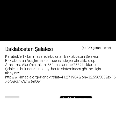
Baklabostan Şelalesi
(44029 görüntüleme)
Karabük’e 17 km mesafede bulunan Baklabostan Şelalesi,
Baklabostan Araştırma alanı içerisinde yer almakta olup
Araştırma Alanı’nın rakımı 830 m, alanı ise 2352 hektardır.
Şelalenin bulunduğu noktayı harita sisteminden görmek için
tıklayınız:
http://wikimapia.org/#lang=tr&lat=41.271904&lon=32.556503&z=
Fotoğraf: Cemil Belder
23
Fotoğrafların tüm hakları ve sorumlulugu fotoğraf sahiplerine aittir. Bu sitedeki tüm görsel içerikler