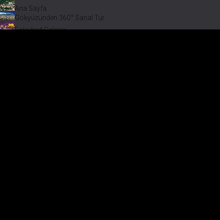
Ana Sayfa
Gökyüzünden 360° Sanal Tur
Fotoğraf Galerisi
Bir varmış Bir yokmuş
Safranbolu Videoları
Safranbolu Köyleri
Çevremizdeki Güzellikler
Görmeden Gitmeyin!
Keşfet
Çevremizdeki Güzellikler