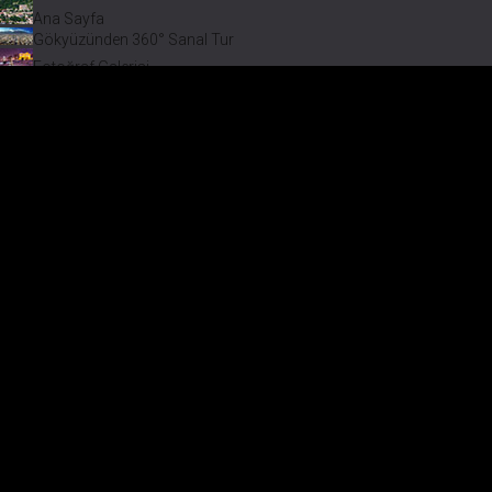
Ana Sayfa
Gökyüzünden 360° Sanal Tur
Fotoğraf Galerisi
Bir varmış Bir yokmuş
Safranbolu Videoları
Safranbolu Köyleri
Çevremizdeki Güzellikler
Görmeden Gitmeyin!
Keşfet
Çevremizdeki Güzellikler