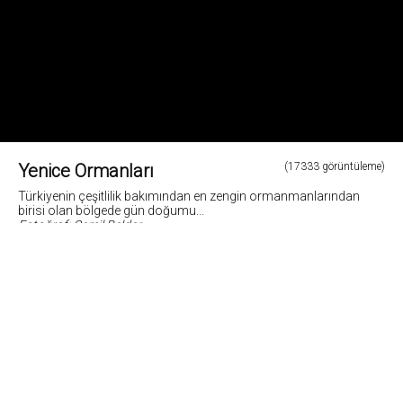
Yenice Ormanları
(17333 görüntüleme)
Türkiyenin çeşitlilik bakımından en zengin ormanmanlarından
birisi olan bölgede gün doğumu...
Fotoğraf: Cemil Belder
3
Fotoğrafların tüm hakları ve sorumlulugu fotoğraf sahiplerine aittir. Bu sitedeki tüm görsel içerikler
"paylaş" butonu yardımı ile sosyal medya'da paylaşılabilir. Fotoğrafların izin alinmadan
kopyalanmasi ve kullanilmasi 5846 sayili Fikir ve Sanat Eserleri Yasasına göre suçtur.