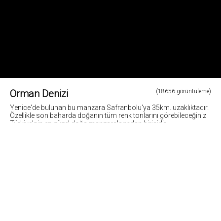
Orman Denizi
(18656 görüntüleme)
Yenice'de bulunan bu manzara Safranbolu'ya 35km. uzaklıktadır.
Özellikle son baharda doğanın tüm renk tonlarını görebileceğiniz
Türkiye'nin en güzel doğa manzaralarından birisidir.
Fotoğraf: Cemil Belder
6
Fotoğrafların tüm hakları ve sorumlulugu fotoğraf sahiplerine aittir. Bu sitedeki tüm görsel
içerikler "paylaş" butonu yardımı ile sosyal medya'da paylaşılabilir. Fotoğrafların izin
alinmadan kopyalanmasi ve kullanilmasi 5846 sayili Fikir ve Sanat Eserleri Yasasına göre
suçtur.