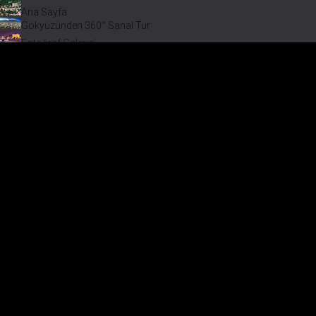
Ana Sayfa
Gökyüzünden 360° Sanal Tur
Fotoğraf Galerisi
Bir varmış Bir yokmuş
Safranbolu Videoları
Safranbolu Köyleri
Çevremizdeki Güzellikler
Görmeden Gitmeyin!
Keşfet
Çevremizdeki Güzellikler