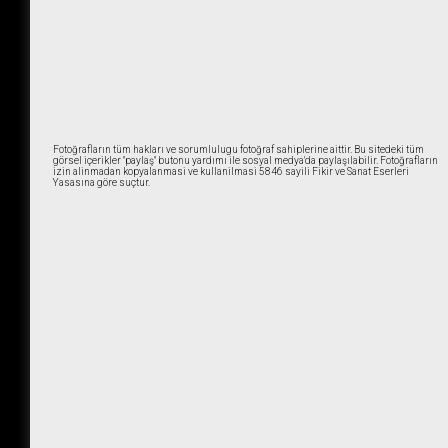
Fotoğrafların tüm hakları ve sorumlulugu fotoğraf sahiplerine aittir. Bu sitedeki tüm
görsel içerikler "paylaş" butonu yardımı ile sosyal medya'da paylaşılabilir. Fotoğrafların
izin alinmadan kopyalanmasi ve kullanilmasi 5846 sayili Fikir ve Sanat Eserleri
Yasasına göre suçtur.