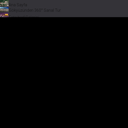
Ana Sayfa
Gökyüzünden 360° Sanal Tur
Fotoğraf Galerisi
Bir varmış Bir yokmuş
Safranbolu Videoları
Safranbolu Köyleri
Çevremizdeki Güzellikler
Görmeden Gitmeyin!
Menü
Safranb