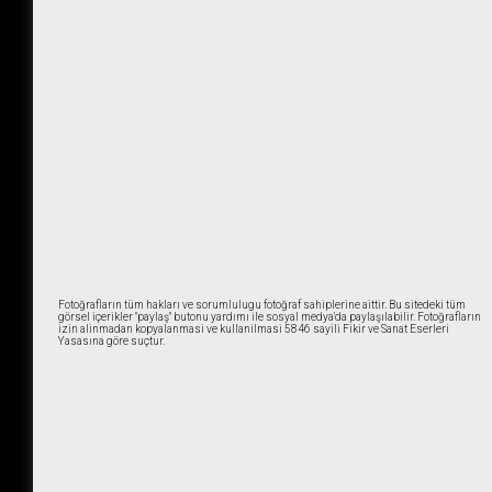
Fotoğrafların tüm hakları ve sorumlulugu fotoğraf sahiplerine aittir. Bu sitedeki tüm
görsel içerikler "paylaş" butonu yardımı ile sosyal medya'da paylaşılabilir. Fotoğrafların
izin alinmadan kopyalanmasi ve kullanilmasi 5846 sayili Fikir ve Sanat Eserleri
Yasasına göre suçtur.