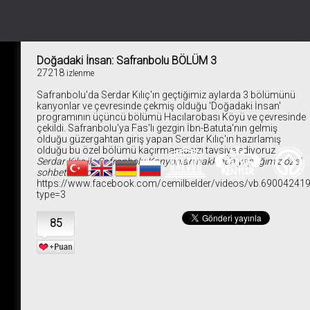
Doğadaki İnsan: Safranbolu BÖLÜM 3
27218
izlenme
Safranbolu'da Serdar Kılıç'ın geçtiğimiz aylarda 3 bölümünü
kanyonlar ve çevresinde çekmiş olduğu 'Doğadaki İnsan'
programının üçüncü bölümü Hacılarobası Köyü ve çevresinde
çekildi. Safranbolu'ya Fas'lı gezgin İbn-Batuta'nın gelmiş
olduğu güzergahtan giriş yapan Serdar Kılıç'ın hazırlamış
olduğu bu özel bölümü kaçırmamanızı tavsiye ediyoruz.
Serdar Kılıç ile Safranbolu Kanyonları hakkında yaptığımız özel
sohbet videosu
https://www.facebook.com/cemilbelder/videos/vb.6900424
type=3
85