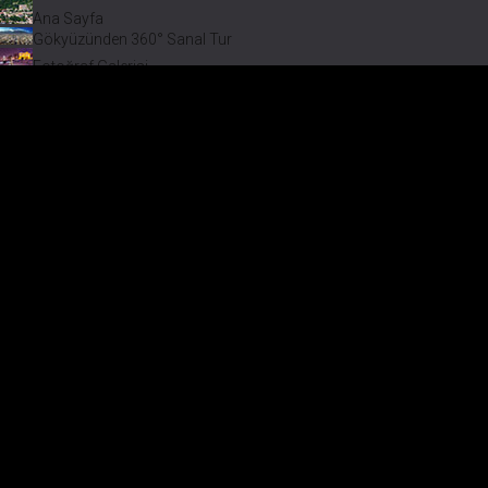
Ana Sayfa
Gökyüzünden 360° Sanal Tur
Fotoğraf Galerisi
Bir varmış Bir yokmuş
Safranbolu Videoları
Safranbolu Köyleri
Çevremizdeki Güzellikler
Görmeden Gitmeyin!
Menü
Safranb