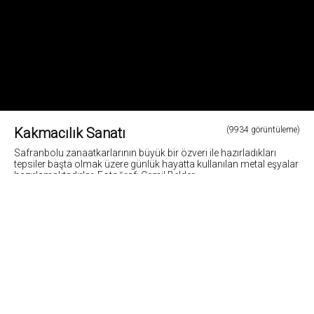
Kakmacılık Sanatı
(9934 görüntüleme)
Safranbolu zanaatkarlarının büyük bir özveri ile hazırladıkları
tepsiler başta olmak üzere günlük hayatta kullanılan metal eşyalar
hazırlamaktadırlar. Fotoğraf: Cemil Belder
1
Fotoğrafların tüm hakları ve sorumlulugu fotoğraf sahiplerine aittir. Bu sitedeki tüm görsel
içerikler "paylaş" butonu yardımı ile sosyal medya'da paylaşılabilir. Fotoğrafların izin
alinmadan kopyalanmasi ve kullanilmasi 5846 sayili Fikir ve Sanat Eserleri Yasasına göre
suçtur.