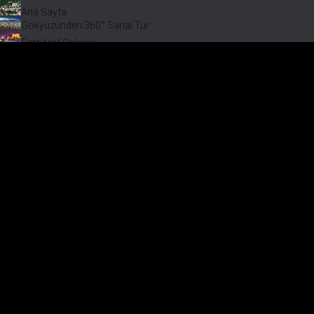
Ana Sayfa
Gökyüzünden 360° Sanal Tur
Fotoğraf Galerisi
Bir varmış Bir yokmuş
Safranbolu Videoları
Safranbolu Köyleri
Çevremizdeki Güzellikler
Görmeden Gitmeyin!
Keşfet
Fotoğraf Galerisi