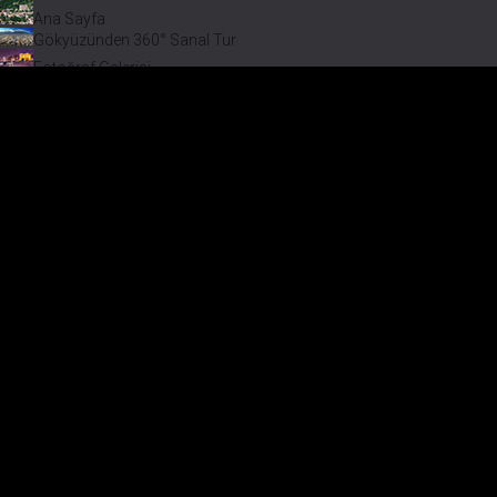
Ana Sayfa
Gökyüzünden 360° Sanal Tur
Fotoğraf Galerisi
Bir varmış Bir yokmuş
Safranbolu Videoları
Safranbolu Köyleri
Çevremizdeki Güzellikler
Görmeden Gitmeyin!
Keşfet
Fotoğraf Galerisi