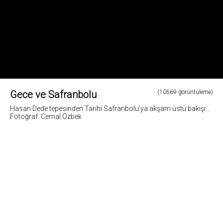
Gece ve Safranbolu
(10569 görüntüleme)
Hasan Dede tepesinden Tarihi Safranbolu'ya akşam üstü bakışı...
Fotoğraf: Cemal Özbek
11
Fotoğrafların tüm hakları ve sorumlulugu fotoğraf sahiplerine aittir. Bu sitedeki tüm görsel
içerikler "paylaş" butonu yardımı ile sosyal medya'da paylaşılabilir. Fotoğrafların izin
alinmadan kopyalanmasi ve kullanilmasi 5846 sayili Fikir ve Sanat Eserleri Yasasına göre
suçtur.