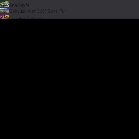
Ana Sayfa
Gökyüzünden 360° Sanal Tur
Fotoğraf Galerisi
Bir varmış Bir yokmuş
Safranbolu Videoları
Safranbolu Köyleri
Çevremizdeki Güzellikler
Görmeden Gitmeyin!
Keşfet
Fotoğraf Galerisi