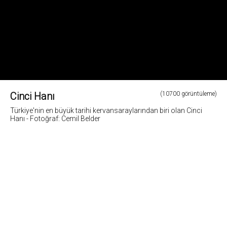
Cinci Hanı
(10700 görüntüleme)
Türkiye'nin en büyük tarihi kervansaraylarından biri olan Cinci
Hanı - Fotoğraf: Cemil Belder
1
Fotoğrafların tüm hakları ve sorumlulugu fotoğraf sahiplerine aittir. Bu sitedeki tüm görsel
içerikler "paylaş" butonu yardımı ile sosyal medya'da paylaşılabilir. Fotoğrafların izin
alinmadan kopyalanmasi ve kullanilmasi 5846 sayili Fikir ve Sanat Eserleri Yasasına göre
suçtur.