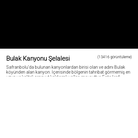
Bulak Kanyonu Şelalesi
(13416 görüntüleme)
Safranbolu'da bulunan kanyonlardan birisi olan ve adını Bulak
köyünden alan kanyon. İçerisinde bölgenin tahribat görmemiş en
uzun ve kaliteli arnavut kaldırımlı yolları mevcuttur. Fotoğraf:
Cemil Belder
4
Fotoğrafların tüm hakları ve sorumlulugu fotoğraf sahiplerine aittir. Bu sitedeki tüm görsel
içerikler "paylaş" butonu yardımı ile sosyal medya'da paylaşılabilir. Fotoğrafların izin
alinmadan kopyalanmasi ve kullanilmasi 5846 sayili Fikir ve Sanat Eserleri Yasasına göre
suçtur.