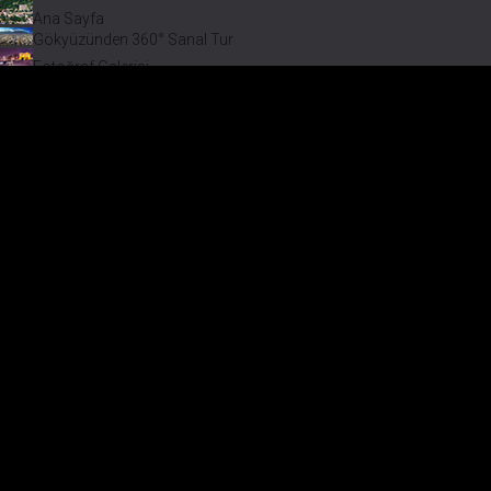
Ana Sayfa
Gökyüzünden 360° Sanal Tur
Fotoğraf Galerisi
Bir varmış Bir yokmuş
Safranbolu Videoları
Safranbolu Köyleri
Çevremizdeki Güzellikler
Görmeden Gitmeyin!
Keşfet
Fotoğraf Galerisi