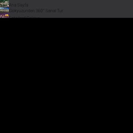
Ana Sayfa
Gökyüzünden 360° Sanal Tur
Fotoğraf Galerisi
Bir varmış Bir yokmuş
Safranbolu Videoları
Safranbolu Köyleri
Çevremizdeki Güzellikler
Görmeden Gitmeyin!
Keşfet
Fotoğraf Galerisi