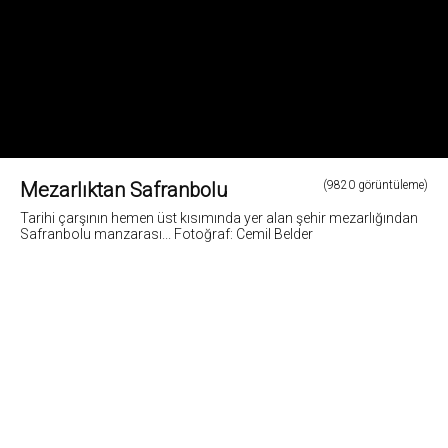
Mezarlıktan Safranbolu
(9820 görüntüleme)
Tarihi çarşının hemen üst kısımında yer alan şehir mezarlığından
Safranbolu manzarası... Fotoğraf: Cemil Belder
1
Fotoğrafların tüm hakları ve sorumlulugu fotoğraf sahiplerine aittir. Bu sitedeki tüm görsel
içerikler "paylaş" butonu yardımı ile sosyal medya'da paylaşılabilir. Fotoğrafların izin
alinmadan kopyalanmasi ve kullanilmasi 5846 sayili Fikir ve Sanat Eserleri Yasasına göre
suçtur.