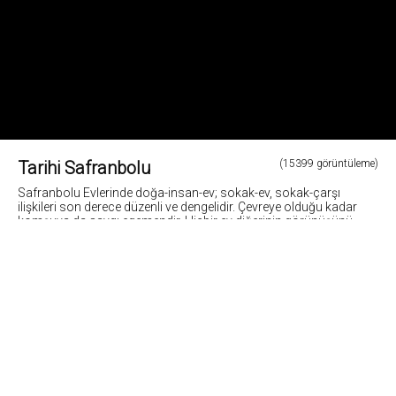
Tarihi Safranbolu
(15399 görüntüleme)
Safranbolu Evlerinde doğa-insan-ev; sokak-ev, sokak-çarşı
ilişkileri son derece düzenli ve dengelidir. Çevreye olduğu kadar
komşuya da saygı egemendir. Hiçbir ev diğerinin görünüşünü
engellemez. Evlerin yapımında taş, kerpiç ahşap ve alaturka
kiremit kullanılmıştır. Bahçeler sokaktan taş duvarlarla ayrılmıştır.
Fotoğraf: Cemil Belder
0
Fotoğrafların tüm hakları ve sorumlulugu fotoğraf sahiplerine aittir. Bu sitedeki tüm görsel
içerikler "paylaş" butonu yardımı ile sosyal medya'da paylaşılabilir. Fotoğrafların izin