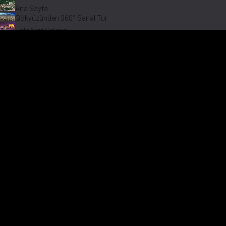
Ana Sayfa
Gökyüzünden 360° Sanal Tur
Fotoğraf Galerisi
Bir varmış Bir yokmuş
Safranbolu Videoları
Safranbolu Köyleri
Çevremizdeki Güzellikler
Görmeden Gitmeyin!
Keşfet
Fotoğraf Galerisi