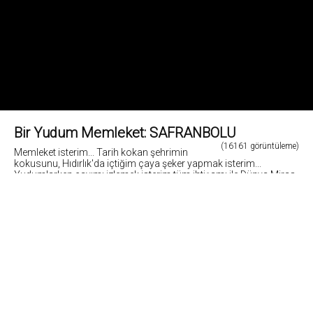
Bir Yudum Memleket: SAFRANBOLU
(16161 görüntüleme)
Memleket isterim... Tarih kokan şehrimin
kokusunu, Hıdırlık'da içtiğim çaya şeker yapmak isterim...
Yudumlarken çayımı izlemek isterim tüm ihtişamı ile Dünya Miras
Kenti SAFRANBOLU'yu...
Fotoğraf: Cemil Belder (dijital düzenleme uygulanmıştır)
5
Fotoğrafların tüm hakları ve sorumlulugu fotoğraf sahiplerine aittir. Bu sitedeki tüm görsel
içerikler "paylaş" butonu yardımı ile sosyal medya'da paylaşılabilir. Fotoğrafların izin
alinmadan kopyalanmasi ve kullanilmasi 5846 sayili Fikir ve Sanat Eserleri Yasasına göre
suçtur.