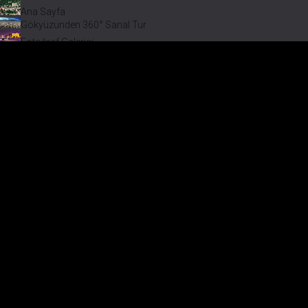
Ana Sayfa
Gökyüzünden 360° Sanal Tur
Fotoğraf Galerisi
Bir varmış Bir yokmuş
Safranbolu Videoları
Safranbolu Köyleri
Çevremizdeki Güzellikler
Görmeden Gitmeyin!
Menü
Fotoğra