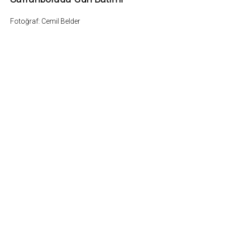
Fotoğraf: Cemil Belder
2
Fotoğrafların tüm hakları ve sorumlulugu fotoğraf sahiplerine aittir. Bu sitedeki tüm görsel içer
5846 sayili Fikir ve Sanat Eserleri Yasasına göre suçtur.