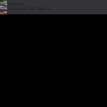
Ana Sayfa
Gökyüzünden 360° Sanal Tur
Fotoğraf Galerisi
Bir varmış Bir yokmuş
Safranbolu Videoları
Safranbolu Köyleri
Çevremizdeki Güzellikler
Görmeden Gitmeyin!
Keşfet
Fotoğraf Galerisi