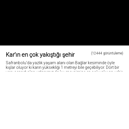
Kar'ın en çok yakıştığı şehir
(12444 görüntüleme)
Safranbolu'da yazlık yaşam alanı olan Bağlar kesiminde öyle
kışlar oluyor ki karın yüksekliği 1 metreyi bile geçebiliyor. Dört bir
yanı cennet olan vatanımız da kış mevsimine en çok yakışan şehir
Tarihi Safranbolu'dur.
Fotoğraf: Cemil Belder
2
Fotoğrafların tüm hakları ve sorumlulugu fotoğraf sahiplerine aittir. Bu sitedeki tüm görsel
içerikler "paylaş" butonu yardımı ile sosyal medya'da paylaşılabilir. Fotoğrafların izin
alinmadan kopyalanmasi ve kullanilmasi 5846 sayili Fikir ve Sanat Eserleri Yasasına göre
suçtur.