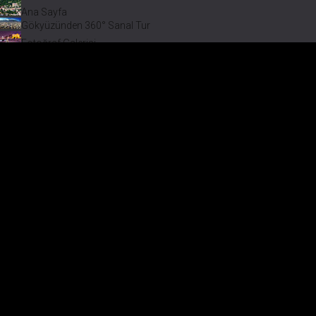
Ana Sayfa
Gökyüzünden 360° Sanal Tur
Fotoğraf Galerisi
Bir varmış Bir yokmuş
Safranbolu Videoları
Safranbolu Köyleri
Çevremizdeki Güzellikler
Görmeden Gitmeyin!
Menü
Fotoğra