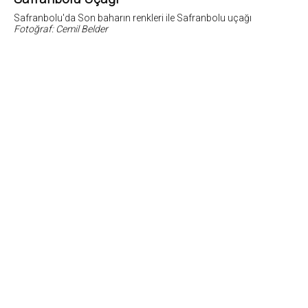
Safranbolu'da Son baharın renkleri ile Safranbolu uçağı
Fotoğraf: Cemil Belder
1
Fotoğrafların tüm hakları ve sorumlulugu fotoğraf sahiplerine aittir. Bu sitedeki tüm görsel içer
5846 sayili Fikir ve Sanat Eserleri Yasasına göre suçtur.