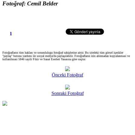
Fotoğraf: Cemil Belder
1
Fotoğrafların tüm hakları ve sorumlulugu fotoğraf sahiplerine aittir. Bu sitedeki tüm görsel içerikler
"paylaş" butonu yardımı ile sosyal medya'da paylaşılabilir. Fotoğrafların izin alinmadan kopyalanmasi ve
kullanilmasi 5846 sayili Fikir ve Sanat Eserleri Yasasına göre suçtur.
Önceki Fotoğraf
Sonraki Fotoğraf