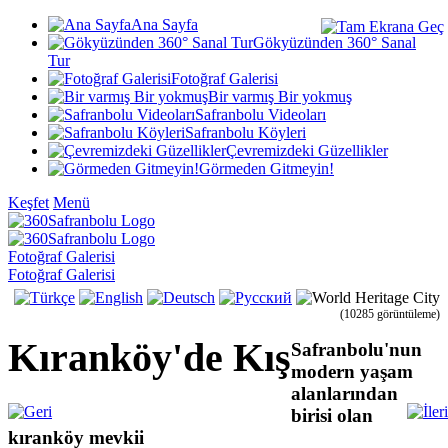
Ana Sayfa
Gökyüzünden 360° Sanal
Tur
Fotoğraf Galerisi
Bir varmış Bir yokmuş
Safranbolu Videoları
Safranbolu Köyleri
Çevremizdeki Güzellikler
Görmeden Gitmeyin!
Keşfet
Menü
Fotoğraf Galerisi
Fotoğraf Galerisi
(10285 görüntüleme)
Kıranköy'de Kış
Safranbolu'nun
modern yaşam
alanlarından
birisi olan
kıranköy mevkii